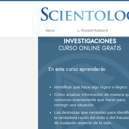
Inicio
L. Ronald Hubbard
INVESTIGACIONES
C
CURSO ONLINE GRATIS
C
Q
d
En este curso aprenderás:
C
D
Identificar qué hace algo lógico o ilógico.
L
Cómo analizar información de manera q
conozcas exactamente qué hacer para
U
corregir una situación.
Las destrezas que necesitas para identifi
A
la verdadera razón del éxito o del fracas
de cualquier aspecto de la vida.