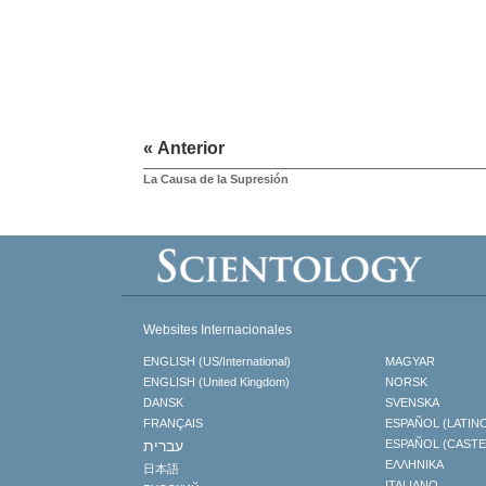
« Anterior
La Causa de la Supresión
Websites Internacionales
ENGLISH (US/International)
MAGYAR
ENGLISH (United Kingdom)
NORSK
DANSK
SVENSKA
FRANÇAIS
ESPAÑOL (LATIN
עברית
ESPAÑOL (CAST
ΕΛΛΗΝΙΚA
日本語
ITALIANO