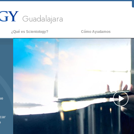
Guadalajara
¿Qué es Scientology?
Cómo Ayudamos
reencias y Prácticas
An
redos y Códigos de Scientology
De
ué dicen los Scientologists acerca
La
e Scientology
onoce a un Scientologist
entro de una Iglesia
os Principios Básicos de Scientology
ue
Pl
na Introducción a Dianética
car
mor y Odio: ¿Qué es Grandeza?
o
Vi