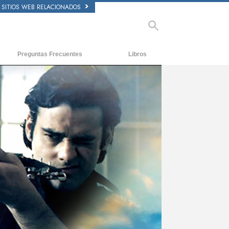
SITIOS WEB RELACIONADOS
Preguntas Frecuentes
Libros
tecedentes y principios básicos
Libros Iniciales
ntro de una Iglesia
Audiolibros
 Organización de Scientology
Conferencias Introductorias
Películas
ay
deo