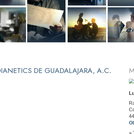
IANETICS DE GUADALAJARA, A.C.
M
Lu
Ra
Co
4
Ob
» 