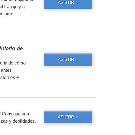
ASISTIR »
el trabajo y a
y mismo.
istoria de
ASISTIR »
storia de cómo
 antes
astornos e
? Consigue una
ASISTIR »
ezas y debilidades.