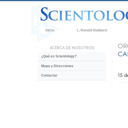
Inicio
L. Ronald Hubbard
C
OR
ACERCA DE NOSOTROS
C
CA
¿Qué es Scientology?
Q
d
Mapa y Direcciones
C
15 d
Contactar
D
L
U
A