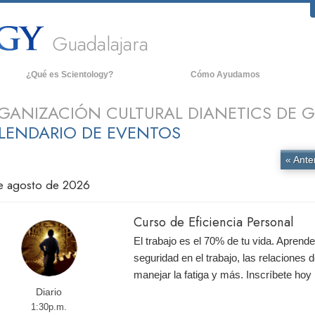
Guadalajara
¿Qué es Scientology?
Cómo Ayudamos
reencias y Prácticas
An
GANIZACIÓN CULTURAL DIANETICS DE G
redos y Códigos de Scientology
De
LENDARIO DE EVENTOS
ué dicen los Scientologists acerca
La
e Scientology
« Ante
onoce a un Scientologist
e agosto de 2026
entro de una Iglesia
Curso de Eficiencia Personal
os Principios Básicos de Scientology
El trabajo es el 70% de tu vida. Aprend
na Introducción a Dianética
seguridad en el trabajo, las relaciones d
manejar la fatiga y más. Inscríbete ho
mor y Odio: ¿Qué es Grandeza?
Diario
1:30p.m.