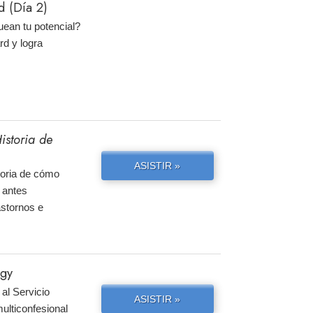
 (Día 2)
uean tu potencial?
rd y logra
istoria de
ASISTIR »
storia de cómo
 antes
astornos e
ogy
al Servicio
ASISTIR »
ulticonfesional