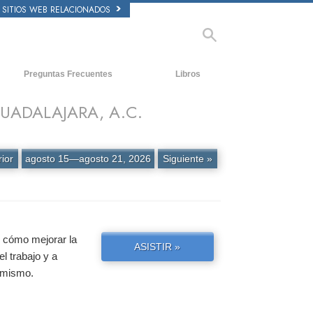
SITIOS WEB RELACIONADOS
Preguntas Frecuentes
Libros
tecedentes y principios básicos
Libros Iniciales
UADALAJARA, A.C.
ntro de una Iglesia
Audiolibros
 Organización de Scientology
Conferencias Introductorias
rior
agosto 15—agosto 21, 2026
Siguiente »
Películas
e cómo mejorar la
ASISTIR »
el trabajo y a
y mismo.