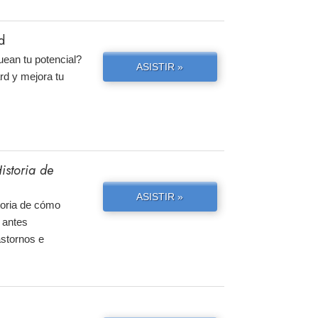
d
uean tu potencial?
ASISTIR »
rd y mejora tu
istoria de
ASISTIR »
storia de cómo
 antes
astornos e