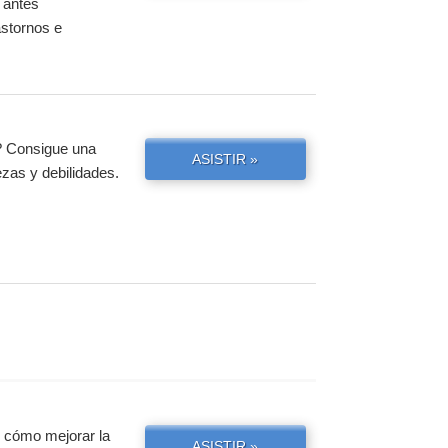
 antes
astornos e
? Consigue una
ASISTIR »
ezas y debilidades.
e cómo mejorar la
ASISTIR »