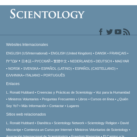
Websites Internacionales
ENGLISH (US/International)
ENGLISH (United Kingdom)
DANSK
FRANÇAIS
עברית
日本語
РУССКИЙ
繁體中文
NEDERLANDS
DEUTSCH
MAGYAR
NORSK
SVENSKA
ESPAÑOL (LATINO)
ESPAÑOL (CASTELLANO)
ΕΛΛΗΝΙΚA
ITALIANO
PORTUGUÊS
Enlaces
L. Ronald Hubbard
Creencias y Prácticas de Scientology
Voz para la Humanidad
Ministros Voluntarios
Preguntas Frecuentes
Libros
Cursos en línea
¿Quién
Soy Yo?
Más Información
Contactar
Lugares
Sitios web relacionados
L. Ronald Hubbard
Dianética
Scientology Network
Scientology Religion
David
Miscavige
Comienza un Curso por Internet
Ministros Voluntarios de Scientology
Asociación Internacional de Scientologists
Freedom Magazine
El Camino a la