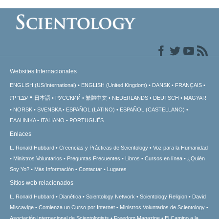
Websites Internacionales
ENGLISH (US/International)
ENGLISH (United Kingdom)
DANSK
FRANÇAIS
עברית
日本語
РУССКИЙ
繁體中文
NEDERLANDS
DEUTSCH
MAGYAR
NORSK
SVENSKA
ESPAÑOL (LATINO)
ESPAÑOL (CASTELLANO)
ΕΛΛΗΝΙΚA
ITALIANO
PORTUGUÊS
Enlaces
L. Ronald Hubbard
Creencias y Prácticas de Scientology
Voz para la Humanidad
Ministros Voluntarios
Preguntas Frecuentes
Libros
Cursos en línea
¿Quién
Soy Yo?
Más Información
Contactar
Lugares
Sitios web relacionados
L. Ronald Hubbard
Dianética
Scientology Network
Scientology Religion
David
Miscavige
Comienza un Curso por Internet
Ministros Voluntarios de Scientology
Asociación Internacional de Scientologists
Freedom Magazine
El Camino a la