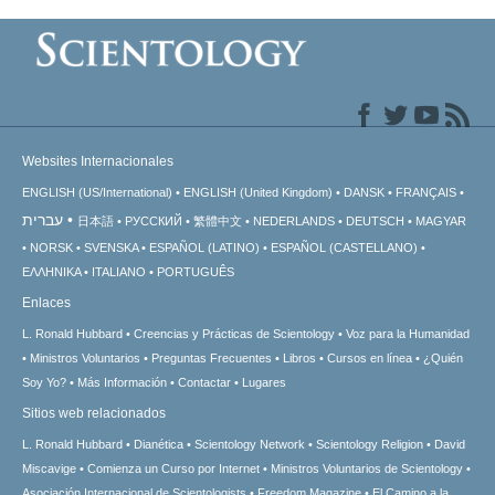
Websites Internacionales
ENGLISH (US/International)
ENGLISH (United Kingdom)
DANSK
FRANÇAIS
עברית
日本語
РУССКИЙ
繁體中文
NEDERLANDS
DEUTSCH
MAGYAR
NORSK
SVENSKA
ESPAÑOL (LATINO)
ESPAÑOL (CASTELLANO)
ΕΛΛΗΝΙΚA
ITALIANO
PORTUGUÊS
Enlaces
L. Ronald Hubbard
Creencias y Prácticas de Scientology
Voz para la Humanidad
Ministros Voluntarios
Preguntas Frecuentes
Libros
Cursos en línea
¿Quién
Soy Yo?
Más Información
Contactar
Lugares
Sitios web relacionados
L. Ronald Hubbard
Dianética
Scientology Network
Scientology Religion
David
Miscavige
Comienza un Curso por Internet
Ministros Voluntarios de Scientology
Asociación Internacional de Scientologists
Freedom Magazine
El Camino a la