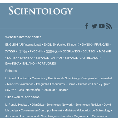
Websites Internacionales
ENGLISH (US/International)
ENGLISH (United Kingdom)
DANSK
FRANÇAIS
עברית
日本語
РУССКИЙ
繁體中文
NEDERLANDS
DEUTSCH
MAGYAR
NORSK
SVENSKA
ESPAÑOL (LATINO)
ESPAÑOL (CASTELLANO)
ΕΛΛΗΝΙΚA
ITALIANO
PORTUGUÊS
Enlaces
L. Ronald Hubbard
Creencias y Prácticas de Scientology
Voz para la Humanidad
Ministros Voluntarios
Preguntas Frecuentes
Libros
Cursos en línea
¿Quién
Soy Yo?
Más Información
Contactar
Lugares
Sitios web relacionados
L. Ronald Hubbard
Dianética
Scientology Network
Scientology Religion
David
Miscavige
Comienza un Curso por Internet
Ministros Voluntarios de Scientology
Asociación Internacional de Scientologists
Freedom Magazine
El Camino a la