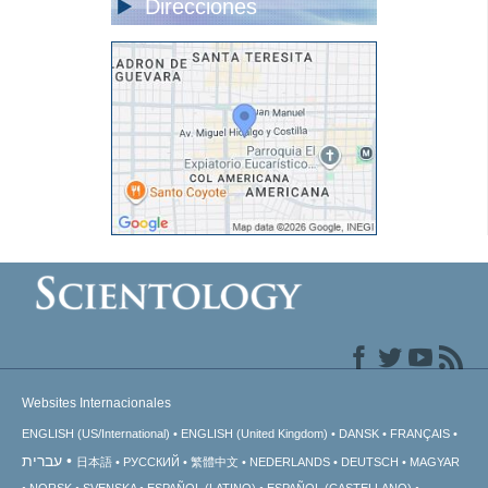
Direcciones
Websites Internacionales
ENGLISH (US/International)
ENGLISH (United Kingdom)
DANSK
FRANÇAIS
עברית
日本語
РУССКИЙ
繁體中文
NEDERLANDS
DEUTSCH
MAGYAR