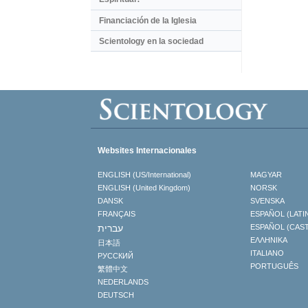
Financiación de la Iglesia
Scientology en la sociedad
Websites Internacionales
ENGLISH (US/International)
MAGYAR
ENGLISH (United Kingdom)
NORSK
DANSK
SVENSKA
FRANÇAIS
ESPAÑOL (LATI
עברית
ESPAÑOL (CAS
ΕΛΛΗΝΙΚA
日本語
ITALIANO
РУССКИЙ
PORTUGUÊS
繁體中文
NEDERLANDS
DEUTSCH