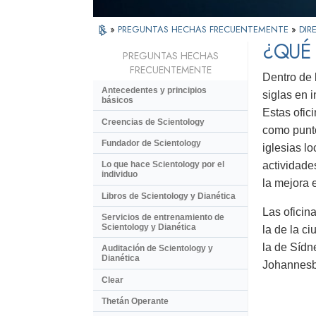
»
PREGUNTAS HECHAS FRECUENTEMENTE
»
DIR
¿QUÉ 
PREGUNTAS HECHAS
FRECUENTEMENTE
Dentro de 
Antecedentes y principios
siglas en 
básicos
Estas ofic
Creencias de Scientology
como punto
Fundador de Scientology
iglesias l
actividade
Lo que hace Scientology por el
individuo
la mejora e
Libros de Scientology y Dianética
Las oficin
Servicios de entrenamiento de
Scientology y Dianética
la de la c
la de Sídn
Auditación de Scientology y
Dianética
Johannesbu
Clear
Thetán Operante