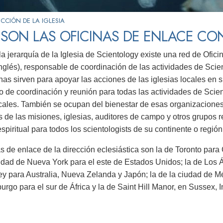
ECCIÓN DE LA IGLESIA
SON LAS OFICINAS DE ENLACE CO
la jerarquía de la Iglesia de Scientology existe una red de Ofic
inglés), responsable de coordinación de las actividades de Scien
inas sirven para apoyar las acciones de las iglesias locales en 
 de coordinación y reunión para todas las actividades de Scie
ocales. También se ocupan del bienestar de esas organizaciones
s de las misiones, iglesias, auditores de campo y otros grupos 
spiritual para todos los scientologists de su continente o región
as de enlace de la dirección eclesiástica son la de Toronto pa
iudad de Nueva York para el este de Estados Unidos; la de Los 
ey para Australia, Nueva Zelanda y Japón; la de la ciudad de M
rgo para el sur de África y la de Saint Hill Manor, en Sussex, I