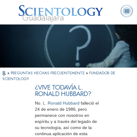
Guadalajara
L. Ronald
¿Qué es
Ministros
Preguntas
Libros
Hubbard
Scientology?
Voluntarios
Frecuentes
»
PREGUNTAS HECHAS FRECUENTEMENTE
»
FUNDADOR DE
SCIENTOLOGY
¿VIVE TODAVÍA L.
RONALD HUBBARD?
No.
L. Ronald Hubbard
falleció el
24 de enero de 1986, pero
permanece con nosotros en
espíritu y a través del legado de
su tecnología, así como de la
continua aplicación de esta