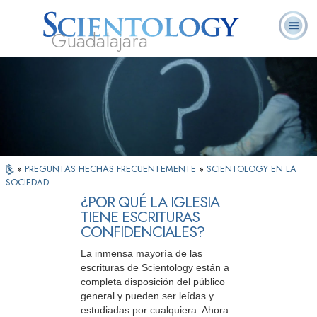
Guadalajara
L. Ronald
¿Qué es
Ministros
Preguntas
Libros
Hubbard
Scientology?
Voluntarios
Frecuentes
»
PREGUNTAS HECHAS FRECUENTEMENTE
»
SCIENTOLOGY EN LA
SOCIEDAD
¿POR QUÉ LA IGLESIA
TIENE ESCRITURAS
CONFIDENCIALES?
La inmensa mayoría de las
escrituras de Scientology están a
completa disposición del público
general y pueden ser leídas y
estudiadas por cualquiera. Ahora