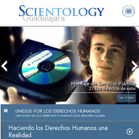
Guadalajara
L. Ronald
¿Qué es
Ministros
Preguntas
Libros
Hubbard
Scientology?
Voluntarios
Frecuentes
Mensaje de Servicio Público
27. Los derechos de autor
Ver Video
UNIDOS POR LOS DERECHOS HUMANOS
HACIENDO DE LOS DERECHOS HUMANOS UNA REALIDAD GLOBAL
Haciendo los Derechos Humanos una
Realidad