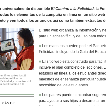
r universalmente disponible
El Camino a la Felicidad,
la Fun
odos los elementos de la campaña en línea en un sitio web i
lleto y ven todos los anuncios así como también extractos del
El sitio web organiza la información y 
para un acceso fácil y de uso para todos
■
Los maestros pueden pedir el Paquet
Felicidad, incluyendo la Guía del Educ
■
El sitio web está construido para facil
incluye el plan completo de lecciones. 
estudios en línea a los estudiantes dire
en línea todos los 21
rvicio público de
maestros de enseñanza particular pueden
 Felicidad y extractos del
ula de El Camino a la
necesidad de los estudiantes.
■
Los padres pueden encontrar sugerenc
para ayudar a sus hijos a desarrollar un 
MÁS DE