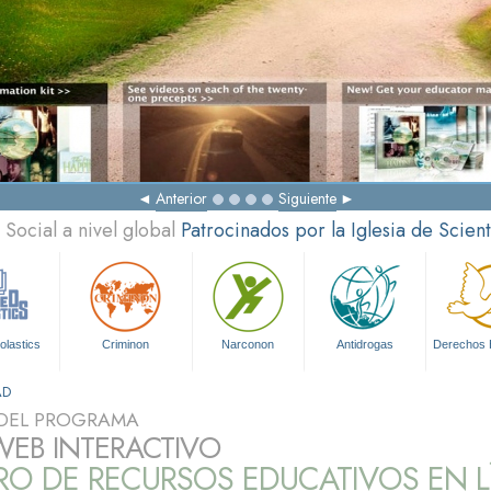
Anterior
Siguiente
Social a nivel global
Patrocinados por la Iglesia de Scien
olastics
Criminon
Narconon
Antidrogas
Derechos
AD
DEL PROGRAMA
 WEB INTERACTIVO
RO DE RECURSOS EDUCATIVOS EN L