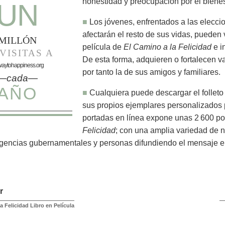
honestidad y preocupación por el biene
UN
■
Los jóvenes, enfrentados a las elecci
afectarán el resto de sus vidas, pueden v
MILLÓN
película de
El Camino a la Felicidad
e i
VISITAS A
De esta forma, adquieren o fortalecen v
waytohappiness.org
por tanto la de sus amigos y familiares.
—cada—
AÑO
■
Cualquiera puede descargar el follet
sus propios ejemplares personalizados 
portadas en línea expone unas 2 600 p
Felicidad
; con una amplia variedad de 
agencias gubernamentales y personas difundiendo el mensaje 
r
a Felicidad Libro en Película