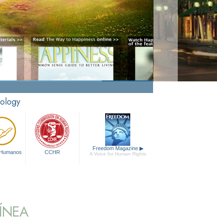
tology
Freedom Magazine
▶
 Humanos
CCHR
A Voice for Human Rights
ÍNEA