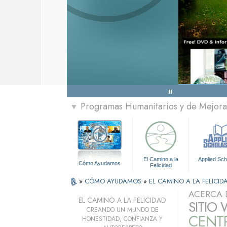
Programas Humanitarios y de Mejora 
▼
El Camino a la
Applied Sch
Cómo Ayudamos
Felicidad
»
CÓMO AYUDAMOS
»
EL CAMINO A LA FELICID
ACERCA 
EL CAMINO A LA FELICIDAD
SITIO
CREANDO UN MUNDO DE
CENT
HONESTIDAD, CONFIANZA Y