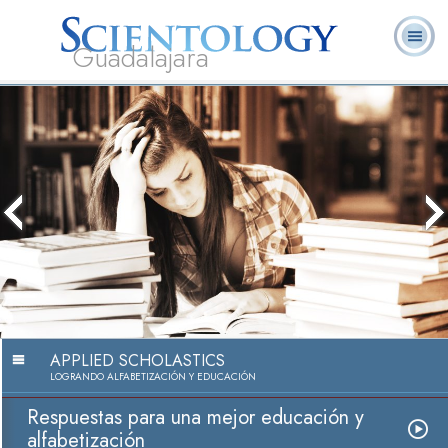
Guadalajara
L. Ronald
¿Qué es
Ministros
Preguntas
Libros
Hubbard
Scientology?
Voluntarios
Frecuentes
APPLIED SCHOLASTICS
LOGRANDO ALFABETIZACIÓN Y EDUCACIÓN
Respuestas para una mejor educación y
alfabetización