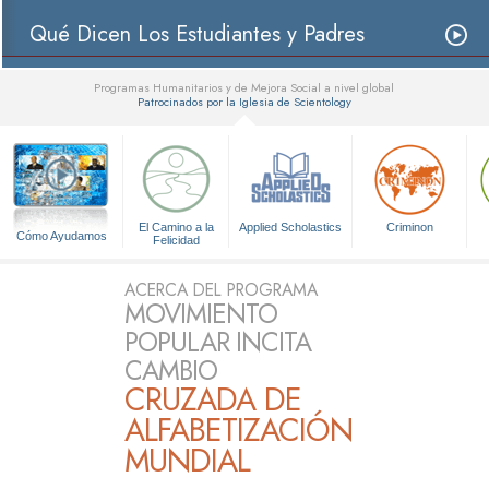
Qué Dicen Los Estudiantes y Padres
Programas Humanitarios y de Mejora Social a nivel global
Patrocinados por la Iglesia de Scientology
▼
El Camino a la
Applied Scholastics
Criminon
Cómo Ayudamos
Felicidad
ACERCA DEL PROGRAMA
MOVIMIENTO
POPULAR INCITA
CAMBIO
CRUZADA DE
ALFABETIZACIÓN
MUNDIAL