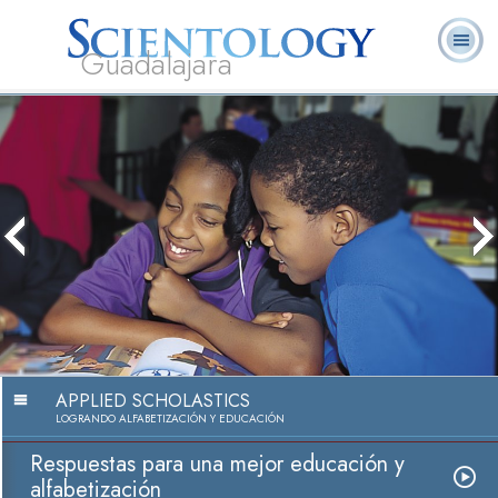
Guadalajara
L. Ronald
¿Qué es
Ministros
Preguntas
Libros
Hubbard
Scientology?
Voluntarios
Frecuentes
The med
because
becaus
APPLIED SCHOLASTICS
LOGRANDO ALFABETIZACIÓN Y EDUCACIÓN
Respuestas para una mejor educación y
alfabetización