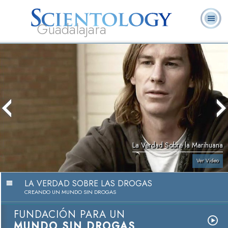
Guadalajara
L. Ronald
¿Qué es
Ministros
Preguntas
Libros
Hubbard
Scientology?
Voluntarios
Frecuentes
La Verdad Sobre la Marihuana
Ver Video
LA VERDAD SOBRE LAS DROGAS
CREANDO UN MUNDO SIN DROGAS
FUNDACIÓN PARA UN
MUNDO SIN DROGAS