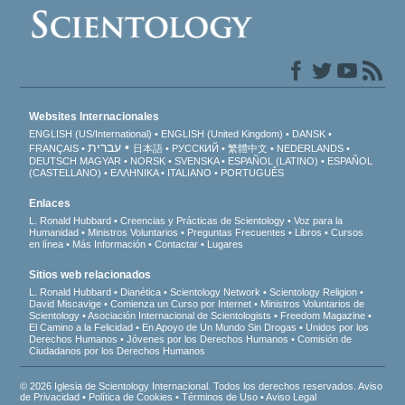
Websites Internacionales
ENGLISH (US/International)
ENGLISH (United Kingdom)
DANSK
עברית
FRANÇAIS
日本語
РУССКИЙ
繁體中文
NEDERLANDS
DEUTSCH
MAGYAR
NORSK
SVENSKA
ESPAÑOL (LATINO)
ESPAÑOL
(CASTELLANO)
ΕΛΛΗΝΙΚA
ITALIANO
PORTUGUÊS
Enlaces
L. Ronald Hubbard
Creencias y Prácticas de Scientology
Voz para la
Humanidad
Ministros Voluntarios
Preguntas Frecuentes
Libros
Cursos
en línea
Más Información
Contactar
Lugares
Sitios web relacionados
L. Ronald Hubbard
Dianética
Scientology Network
Scientology Religion
David Miscavige
Comienza un Curso por Internet
Ministros Voluntarios de
Scientology
Asociación Internacional de Scientologists
Freedom Magazine
El Camino a la Felicidad
En Apoyo de Un Mundo Sin Drogas
Unidos por los
Derechos Humanos
Jóvenes por los Derechos Humanos
Comisión de
Ciudadanos por los Derechos Humanos
© 2026 Iglesia de Scientology Internacional. Todos los derechos reservados.
Aviso
de Privacidad
•
Política de Cookies
•
Términos de Uso
•
Aviso Legal