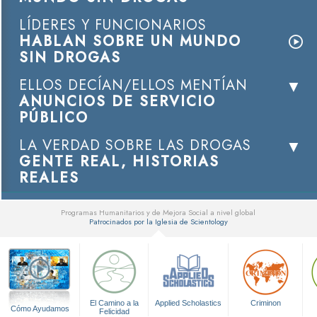
LÍDERES Y FUNCIONARIOS
HABLAN SOBRE UN MUNDO
SIN DROGAS
ELLOS DECÍAN/ELLOS MENTÍAN
ANUNCIOS DE SERVICIO
PÚBLICO
LA VERDAD SOBRE LAS DROGAS
GENTE REAL, HISTORIAS
REALES
Programas Humanitarios y de Mejora Social a nivel global
Patrocinados por la Iglesia de Scientology
▼
El Camino a la
Applied Scholastics
Criminon
Cómo Ayudamos
Felicidad