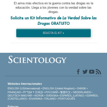
El arma más efectiva en la guerra contra las drogas es la
educación. Llega a los jóvenes con la verdad sobre las
drogas.
Solicita un Kit Informativo
de La Verdad Sobre las
Drogas
GRATUITO
SOLICITA EL KIT »
Websites Internacionales
ENGLISH (US/International)
ENGLISH (United Kingdom)
DANSK
עברית
FRANÇAIS
日本語
РУССКИЙ
繁體中文
NEDERLANDS
DEUTSCH
MAGYAR
NORSK
SVENSKA
ESPAÑOL (LATINO)
ESPAÑOL
(CASTELLANO)
ΕΛΛΗΝΙΚA
ITALIANO
PORTUGUÊS
Enlaces