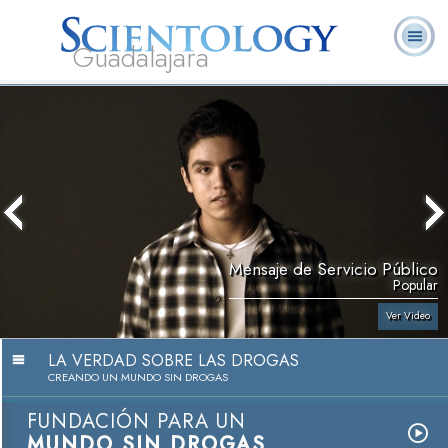
Guadalajara
L. Ronald
¿Qué es
Ministros
Preguntas
Libros
Hubbard
Scientology?
Voluntarios
Frecuentes
Mensaje de Servicio Público
Popular
Ver Video
LA VERDAD SOBRE LAS DROGAS
CREANDO UN MUNDO SIN DROGAS
FUNDACIÓN PARA UN
MUNDO SIN DROGAS