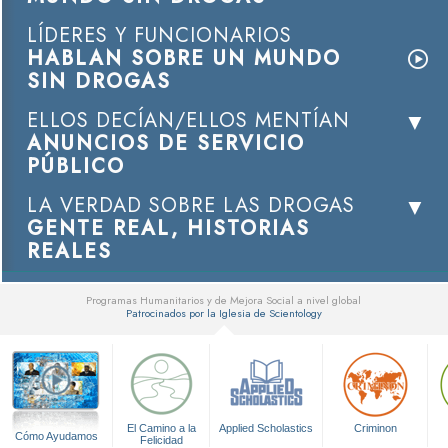
LÍDERES Y FUNCIONARIOS
HABLAN SOBRE UN MUNDO
SIN DROGAS
ELLOS DECÍAN/ELLOS MENTÍAN
ANUNCIOS DE SERVICIO
PÚBLICO
LA VERDAD SOBRE LAS DROGAS
GENTE REAL, HISTORIAS
REALES
Programas Humanitarios y de Mejora Social a nivel global
Patrocinados por la Iglesia de Scientology
▼
El Camino a la
Applied Scholastics
Criminon
Cómo Ayudamos
Felicidad