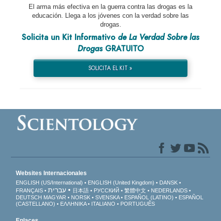
El arma más efectiva en la guerra contra las drogas es la
educación. Llega a los jóvenes con la verdad sobre las
drogas.
Solicita un Kit Informativo
de La Verdad Sobre las
Drogas
GRATUITO
SOLICITA EL KIT »
Websites Internacionales
ENGLISH (US/International)
ENGLISH (United Kingdom)
DANSK
עברית
FRANÇAIS
日本語
РУССКИЙ
繁體中文
NEDERLANDS
DEUTSCH
MAGYAR
NORSK
SVENSKA
ESPAÑOL (LATINO)
ESPAÑOL
(CASTELLANO)
ΕΛΛΗΝΙΚA
ITALIANO
PORTUGUÊS
Enlaces