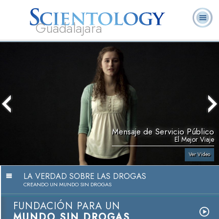
Guadalajara
L. Ronald
¿Qué es
Ministros
Preguntas
Libros
Hubbard
Scientology?
Voluntarios
Frecuentes
Mensaje de Servicio Público
El Mejor Viaje
Ver Video
LA VERDAD SOBRE LAS DROGAS
CREANDO UN MUNDO SIN DROGAS
FUNDACIÓN PARA UN
MUNDO SIN DROGAS