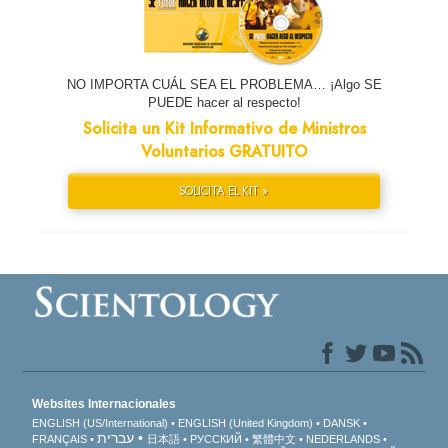
NO IMPORTA CUÁL SEA EL PROBLEMA… ¡Algo SE
PUEDE hacer al respecto!
Solicita un Kit Informativo de Ministros
Voluntarios GRATUITO
SOLICITA EL KIT »
Websites Internacionales
ENGLISH (US/International)
ENGLISH (United Kingdom)
DANSK
עברית
FRANÇAIS
日本語
РУССКИЙ
繁體中文
NEDERLANDS