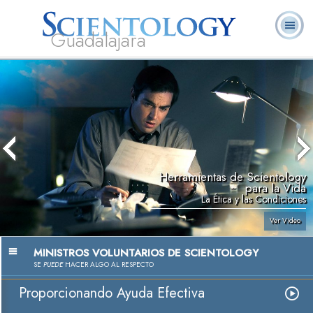
Guadalajara
L. Ronald
¿Qué es
Ministros
Preguntas
Libros
Hubbard
Scientology?
Voluntarios
Frecuentes
Herramientas de Scientology
para la Vida
La Ética y las Condiciones
Ver Video
MINISTROS VOLUNTARIOS DE SCIENTOLOGY
SE
PUEDE
HACER ALGO AL RESPECTO
Proporcionando Ayuda Efectiva