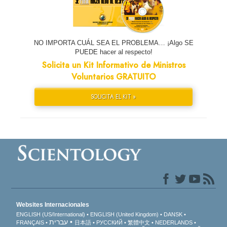
NO IMPORTA CUÁL SEA EL PROBLEMA… ¡Algo SE
PUEDE hacer al respecto!
Solicita un Kit Informativo de Ministros
Voluntarios GRATUITO
SOLICITA EL KIT »
Websites Internacionales
ENGLISH (US/International)
ENGLISH (United Kingdom)
DANSK
עברית
FRANÇAIS
日本語
РУССКИЙ
繁體中文
NEDERLANDS