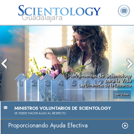
Guadalajara
L. Ronald
¿Qué es
Ministros
Preguntas
Libros
Hubbard
Scientology?
Voluntarios
Frecuentes
Herramientas de Scientology
para la Vida
Las Dinámicas de la Existencia
Ver Video
MINISTROS VOLUNTARIOS DE SCIENTOLOGY
SE
PUEDE
HACER ALGO AL RESPECTO
Proporcionando Ayuda Efectiva