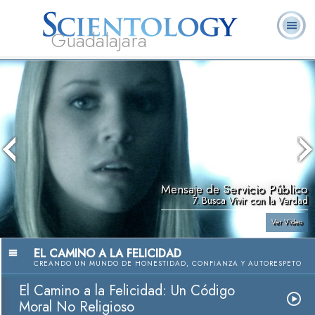
Guadalajara
L. Ronald
¿Qué es
Ministros
Preguntas
Libros
Hubbard
Scientology?
Voluntarios
Frecuentes
Mensaje de Servicio Público
7. Busca Vivir con la Verdad
Ver Video
EL CAMINO A LA FELICIDAD
CREANDO UN MUNDO DE HONESTIDAD, CONFIANZA Y AUTORESPETO
El Camino a la Felicidad: Un Código
Moral No Religioso