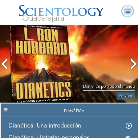
Guadalajara
L. Ronald
¿Qué es
Ministros
Preguntas
Libros
Hubbard
Scientology?
Voluntarios
Frecuentes
Dianética por todo el mundo
Ver Video
DIANÉTICA
Dianética: Una introducción
Dianética: Historias personales