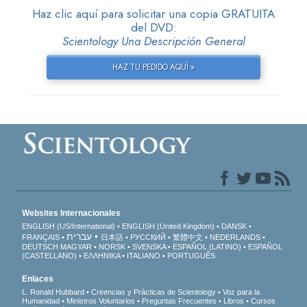
Haz clic aquí para solicitar una copia GRATUITA
del DVD:
Scientology Una Descripción General
HAZ TU PEDIDO AQUÍ »
Websites Internacionales
ENGLISH (US/International)
ENGLISH (United Kingdom)
DANSK
עברית
FRANÇAIS
日本語
РУССКИЙ
繁體中文
NEDERLANDS
DEUTSCH
MAGYAR
NORSK
SVENSKA
ESPAÑOL (LATINO)
ESPAÑOL
(CASTELLANO)
ΕΛΛΗΝΙΚA
ITALIANO
PORTUGUÊS
Enlaces
L. Ronald Hubbard
Creencias y Prácticas de Scientology
Voz para la
Humanidad
Ministros Voluntarios
Preguntas Frecuentes
Libros
Cursos