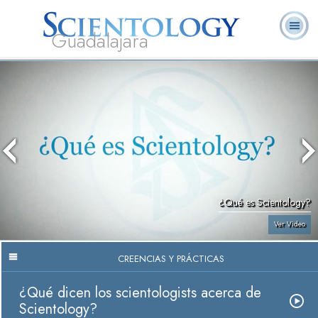
Guadalajara
L. Ronald
¿Qué es
Ministros
Preguntas
Libros
Hubbard
Scientology?
Voluntarios
Frecuentes
¿Qué es Scientology?
Ver Video
CREENCIAS Y PRÁCTICAS
¿Qué dicen los scientologists acerca de
Scientology?