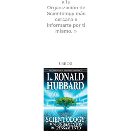
a tu
Organización de
Scientology más
cercana e
informarte por ti
mismo. »
LIBROS