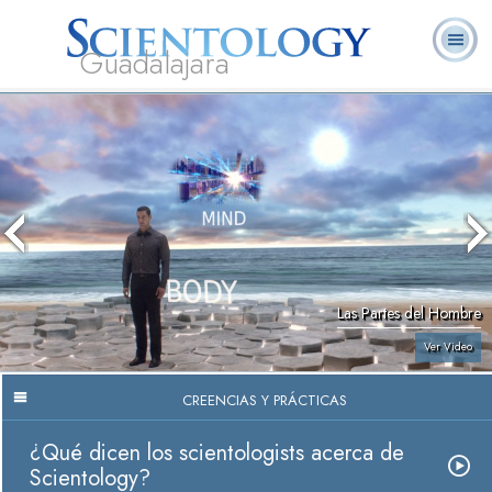
Guadalajara
L. Ronald
¿Qué es
Ministros
Preguntas
Libros
Hubbard
Scientology?
Voluntarios
Frecuentes
Las Partes del Hombre
Ver Video
CREENCIAS Y PRÁCTICAS
¿Qué dicen los scientologists acerca de
Scientology?