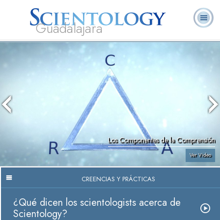
Guadalajara
L. Ronald
¿Qué es
Ministros
Preguntas
Libros
Hubbard
Scientology?
Voluntarios
Frecuentes
Los Componentes de la Comprensión
Ver Video
CREENCIAS Y PRÁCTICAS
¿Qué dicen los scientologists acerca de
Scientology?