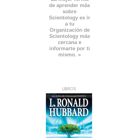
de aprender más
sobre
Scientology es ir
a tu
Organización de
Scientology más
cercana e
informarte por ti
mismo. »
LIBROS