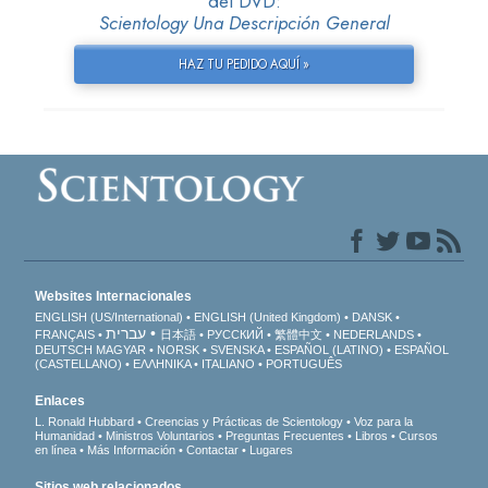
del DVD:
Scientology Una Descripción General
HAZ TU PEDIDO AQUÍ »
Websites Internacionales
ENGLISH (US/International)
ENGLISH (United Kingdom)
DANSK
עברית
FRANÇAIS
日本語
РУССКИЙ
繁體中文
NEDERLANDS
DEUTSCH
MAGYAR
NORSK
SVENSKA
ESPAÑOL (LATINO)
ESPAÑOL
(CASTELLANO)
ΕΛΛΗΝΙΚA
ITALIANO
PORTUGUÊS
Enlaces
L. Ronald Hubbard
Creencias y Prácticas de Scientology
Voz para la
Humanidad
Ministros Voluntarios
Preguntas Frecuentes
Libros
Cursos
en línea
Más Información
Contactar
Lugares
Sitios web relacionados