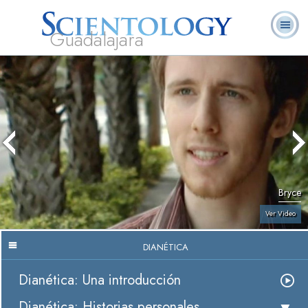
Guadalajara
L. Ronald
¿Qué es
Ministros
Preguntas
Libros
Hubbard
Scientology?
Voluntarios
Frecuentes
Bryce
Ver Video
DIANÉTICA
Dianética: Una introducción
Dianética: Historias personales