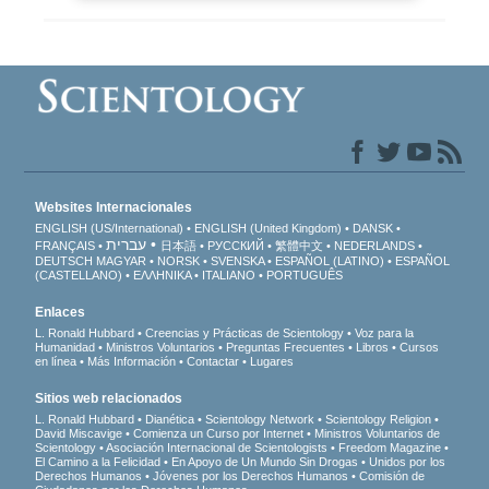
Websites Internacionales
ENGLISH (US/International)
ENGLISH (United Kingdom)
DANSK
עברית
FRANÇAIS
日本語
РУССКИЙ
繁體中文
NEDERLANDS
DEUTSCH
MAGYAR
NORSK
SVENSKA
ESPAÑOL (LATINO)
ESPAÑOL
(CASTELLANO)
ΕΛΛΗΝΙΚA
ITALIANO
PORTUGUÊS
Enlaces
L. Ronald Hubbard
Creencias y Prácticas de Scientology
Voz para la
Humanidad
Ministros Voluntarios
Preguntas Frecuentes
Libros
Cursos
en línea
Más Información
Contactar
Lugares
Sitios web relacionados
L. Ronald Hubbard
Dianética
Scientology Network
Scientology Religion
David Miscavige
Comienza un Curso por Internet
Ministros Voluntarios de
Scientology
Asociación Internacional de Scientologists
Freedom Magazine
El Camino a la Felicidad
En Apoyo de Un Mundo Sin Drogas
Unidos por los
Derechos Humanos
Jóvenes por los Derechos Humanos
Comisión de