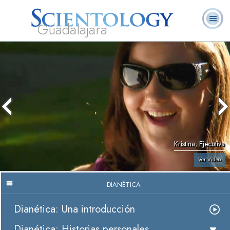
Guadalajara
L. Ronald
¿Qué es
Ministros
Preguntas
Libros
Hubbard
Scientology?
Voluntarios
Frecuentes
Kristina, Ejecutiva
Ver Video
DIANÉTICA
Dianética: Una introducción
Dianética: Historias personales