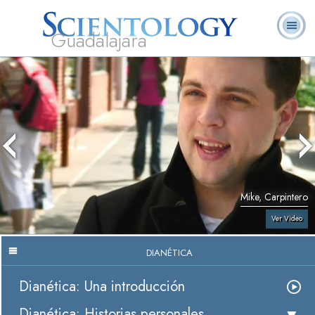
Guadalajara
L. Ronald
¿Qué es
Ministros
Preguntas
Libros
Hubbard
Scientology?
Voluntarios
Frecuentes
Mike, Carpintero
Ver Video
DIANÉTICA
Dianética: Una introducción
Dianética: Historias personales