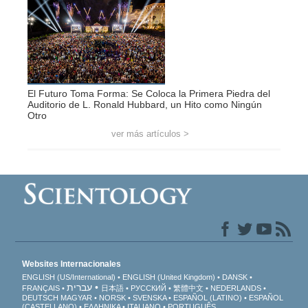
El Futuro Toma Forma: Se Coloca la Primera Piedra del
Auditorio de L. Ronald Hubbard, un Hito como Ningún
Otro
ver más artículos >
Websites Internacionales
ENGLISH (US/International)
ENGLISH (United Kingdom)
DANSK
עברית
FRANÇAIS
日本語
РУССКИЙ
繁體中文
NEDERLANDS
DEUTSCH
MAGYAR
NORSK
SVENSKA
ESPAÑOL (LATINO)
ESPAÑOL
(CASTELLANO)
ΕΛΛΗΝΙΚA
ITALIANO
PORTUGUÊS