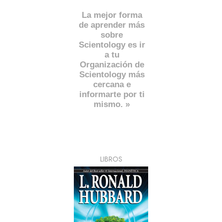
La mejor forma
de aprender más
sobre
Scientology es ir
a tu
Organización de
Scientology más
cercana e
informarte por ti
mismo. »
LIBROS