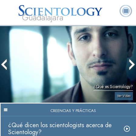
Guadalajara
L. Ronald
¿Qué es
Ministros
Preguntas
Libros
Hubbard
Scientology?
Voluntarios
Frecuentes
¿Qué es Scientology?
Ver Video
CREENCIAS Y PRÁCTICAS
¿Qué dicen los scientologists acerca de
Scientology?