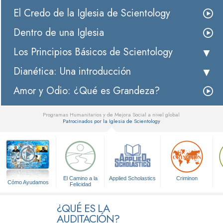
El Credo de la Iglesia de Scientology
Dentro de una Iglesia
Los Principios Básicos de Scientology
Dianética: Una introducción
Amor y Odio: ¿Qué es Grandeza?
Programas Humanitarios y de Mejora Social a nivel global
Patrocinados por la Iglesia de Scientology
▼
El Camino a la
Applied Scholastics
Criminon
Cómo Ayudamos
Felicidad
¿QUÉ ES LA
AUDITACIÓN?