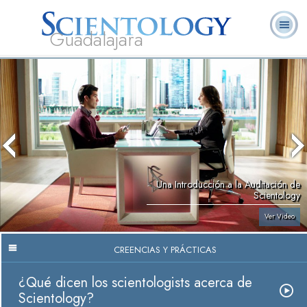
Guadalajara
L. Ronald
¿Qué es
Ministros
Preguntas
Libros
Hubbard
Scientology?
Voluntarios
Frecuentes
Una Introducción a la Auditación de
Scientology
Ver Video
CREENCIAS Y PRÁCTICAS
¿Qué dicen los scientologists acerca de
Scientology?