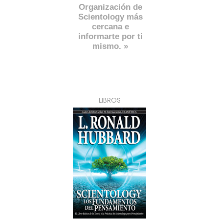
Organización de
Scientology más
cercana e
informarte por ti
mismo. »
LIBROS