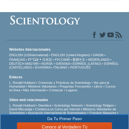
Websites Internacionales
ENGLISH (US/International)
ENGLISH (United Kingdom)
DANSK
עברית
FRANÇAIS
日本語
РУССКИЙ
繁體中文
NEDERLANDS
DEUTSCH
MAGYAR
NORSK
SVENSKA
ESPAÑOL (LATINO)
ESPAÑOL
(CASTELLANO)
ΕΛΛΗΝΙΚA
ITALIANO
PORTUGUÊS
Enlaces
L. Ronald Hubbard
Creencias y Prácticas de Scientology
Voz para la
Humanidad
Ministros Voluntarios
Preguntas Frecuentes
Libros
Cursos
en línea
Más Información
Contactar
Lugares
Sitios web relacionados
L. Ronald Hubbard
Dianética
Scientology Network
Scientology Religion
David Miscavige
Comienza un Curso por Internet
Ministros Voluntarios de
Scientology
Asociación Internacional de Scientologists
Freedom Magazine
El Camino a la Felicidad
En Apoyo de Un Mundo Sin Drogas
Unidos por los
Da Tu Primer Paso
Derechos Humanos
Jóvenes por los Derechos Humanos
Comisión de
Ciudadanos por los Derechos Humanos
Conoce al Verdadero Tú