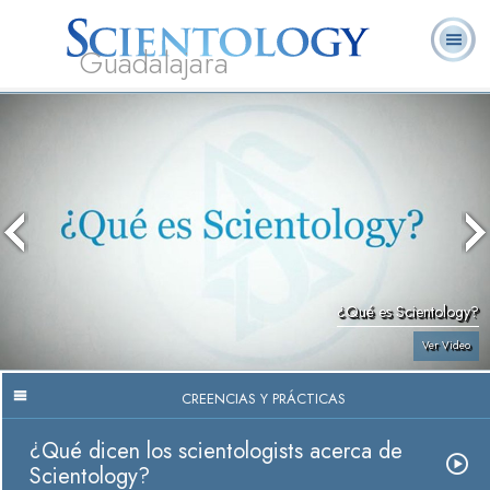
Guadalajara
L. Ronald
¿Qué es
Ministros
Preguntas
Libros
Hubbard
Scientology?
Voluntarios
Frecuentes
¿Qué es Scientology?
Ver Video
CREENCIAS Y PRÁCTICAS
¿Qué dicen los scientologists acerca de
Scientology?